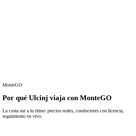
13 km · ~15 min
Velika Plaža
26 km · ~30 min
A Bar
24/7
Conductores en línea
MonteGO
Por qué Ulcinj viaja con MonteGO
La costa sur a tu ritmo: precios reales, conductores con licencia,
seguimiento en vivo.