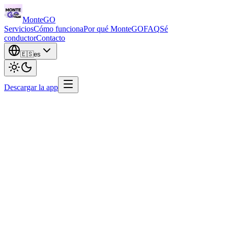
Monte
GO
Servicios
Cómo funciona
Por qué MonteGO
FAQ
Sé
conductor
Contacto
🇪🇸
es
Descargar la app