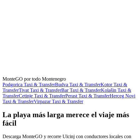
antes de aceptar el primer viaje.
¿Cómo pago?
En efectivo o con tarjeta, directamente al conductor al final del viaje.
La app en sí nunca toma un pago.
¿Hay coches para una sesión de kite temprana o una cena tardía?
Los conductores están en línea 24/7, así que ni la ventana de viento
de las 6 en Ada Bojana ni el regreso de medianoche del casco
antiguo se quedan sin coche.
MonteGO por todo Montenegro
Podgorica Taxi & Transfer
Budva Taxi & Transfer
Kotor Taxi &
Transfer
Tivat Taxi & Transfer
Bar Taxi & Transfer
Kolašin Taxi &
Transfer
Cetinje Taxi & Transfer
Perast Taxi & Transfer
Herceg Novi
Taxi & Transfer
Virpazar Taxi & Transfer
La playa más larga merece el viaje más
fácil
Descarga MonteGO y recorre Ulcinj con conductores locales con