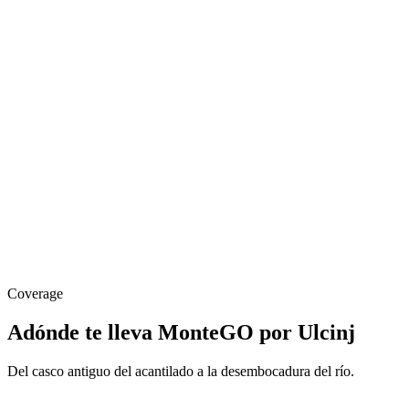
72 km
TGD a Ulcinj
~70 min
Tiempo de viaje
84 km · ~90 min
TIV a Ulcinj
hasta 10 días
Reserva anticipada
Coverage
Adónde te lleva MonteGO por Ulcinj
Del casco antiguo del acantilado a la desembocadura del río.