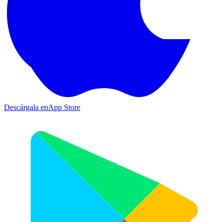
Descárgala en
App Store