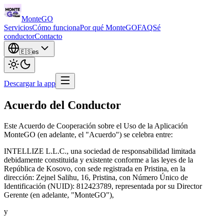
Monte
GO
Servicios
Cómo funciona
Por qué MonteGO
FAQ
Sé
conductor
Contacto
🇪🇸
es
Descargar la app
Acuerdo del Conductor
Este Acuerdo de Cooperación sobre el Uso de la Aplicación
MonteGO (en adelante, el "Acuerdo") se celebra entre:
INTELLIZE L.L.C., una sociedad de responsabilidad limitada
debidamente constituida y existente conforme a las leyes de la
República de Kosovo, con sede registrada en Pristina, en la
dirección: Zejnel Salihu, 16, Pristina, con Número Único de
Identificación (NUID): 812423789, representada por su Director
Gerente (en adelante, "MonteGO"),
y