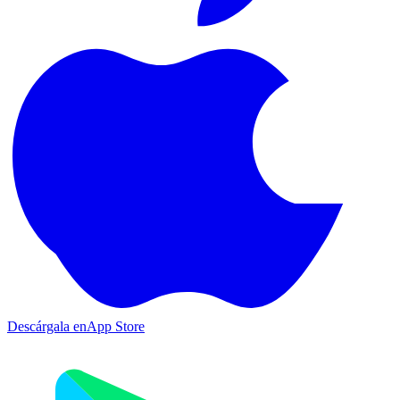
Descárgala en
App Store