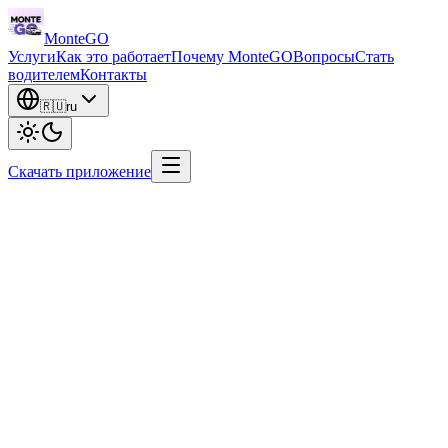
Monte
GO
Услуги
Как это работает
Почему MonteGO
Вопросы
Стать
водителем
Контакты
🇷🇺
ru
Скачать приложение