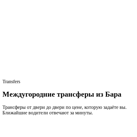
Марина Бара
Яхтенная гавань и кафе вокруг, короткий бросок из любой
части города.
Направление Чань и Петровац
Пляжи по прибрежной дороге, 15–20 км, лёгкие трансферы по
фиксированной цене.
Transfers
Междугородние трансферы из Бара
Трансферы от двери до двери по цене, которую задаёте вы.
Ближайшие водители отвечают за минуты.
Бар
→
Аэропорт Подгорица (TGD)
43 км
·
~40 мин