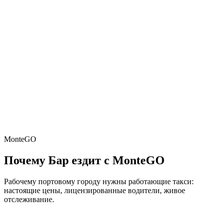
Ulcinj
52 км · ~50 мин
До Подгорицы
26 км · ~30 мин
До Улциня
24/7
Водители онлайн
MonteGO
Почему Бар ездит с MonteGO
Рабочему портовому городу нужны работающие такси:
настоящие цены, лицензированные водители, живое
отслеживание.