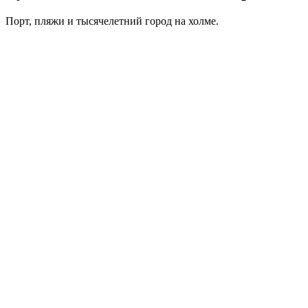
Порт, пляжи и тысячелетний город на холме.
Паромный терминал и порт
Подачи там, где швартуются суда из Бари и Анконы, под
время прибытия.
Железнодорожный вокзал
Конец знаменитой линии Белград–Бар: сошли с поезда и сели
в такси.
Стари-Бар