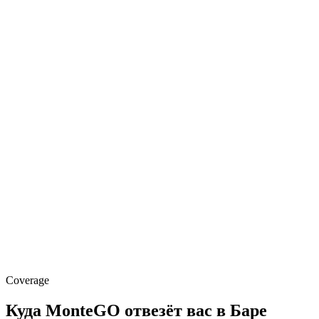
43 км
TGD до Бара
~40 мин
Время в пути
58 км · ~60 мин
TIV до Бара
до 10 дней
Бронь заранее
Coverage
Куда MonteGO отвезёт вас в Баре