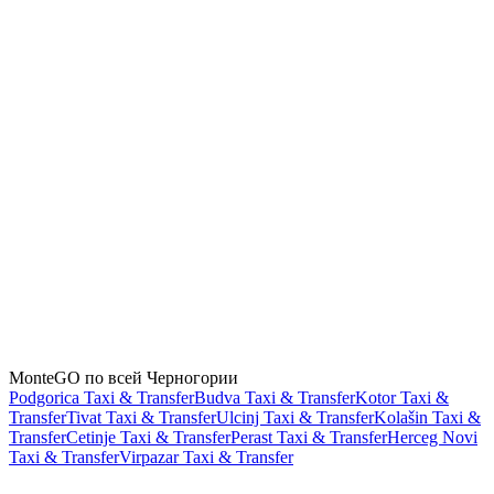
Водители MonteGO в Баре лицензированы?
Все: действующая лицензия такси и страхование пассажиров,
проверено до первой поездки.
Как платить?
Напрямую водителю в конце поездки, наличными или картой.
Через приложение ничего не списывается.
Стоит ли ехать в Стари-Бар на такси?
Определённо: старый город в 5 км в гору, поездка занимает
минуты. Многие бронируют обратную заранее и в перерыве
осматривают руины и базарную улицу.
MonteGO по всей Черногории
Podgorica Taxi & Transfer
Budva Taxi & Transfer
Kotor Taxi &
Transfer
Tivat Taxi & Transfer
Ulcinj Taxi & Transfer
Kolašin Taxi &
Transfer
Cetinje Taxi & Transfer
Perast Taxi & Transfer
Herceg Novi
Taxi & Transfer
Virpazar Taxi & Transfer