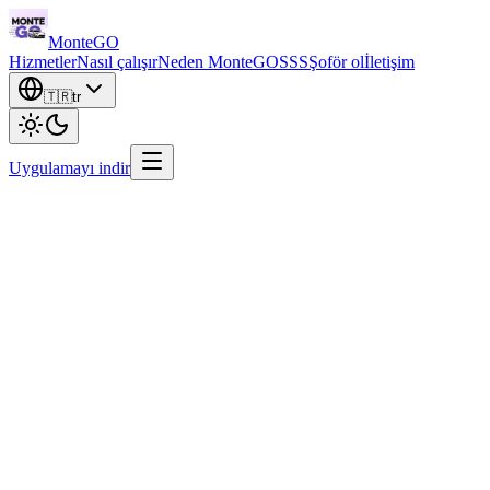
Monte
GO
Hizmetler
Nasıl çalışır
Neden MonteGO
SSS
Şoför ol
İletişim
🇹🇷
tr
Uygulamayı indir