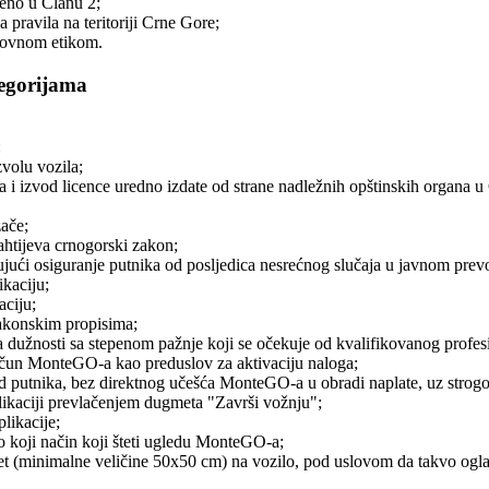
đeno u Članu 2;
 pravila na teritoriji Crne Gore;
slovnom etikom.
tegorijama
:
volu vozila;
ka i izvod licence uredno izdate od strane nadležnih opštinskih organa u
zače;
ahtijeva crnogorski zakon;
jući osiguranje putnika od posljedica nesrećnog slučaja u javnom prevo
ikaciju;
aciju;
 zakonskim propisima;
a dužnosti sa stepenom pažnje koji se očekuje od kvalifikovanog profes
račun MonteGO-a kao preduslov za aktivaciju naloga;
 putnika, bez direktnog učešća MonteGO-a u obradi naplate, uz strogo po
likaciji prevlačenjem dugmeta "Završi vožnju";
likacije;
lo koji način koji šteti ugledu MonteGO-a;
 (minimalne veličine 50x50 cm) na vozilo, pod uslovom da takvo ogl