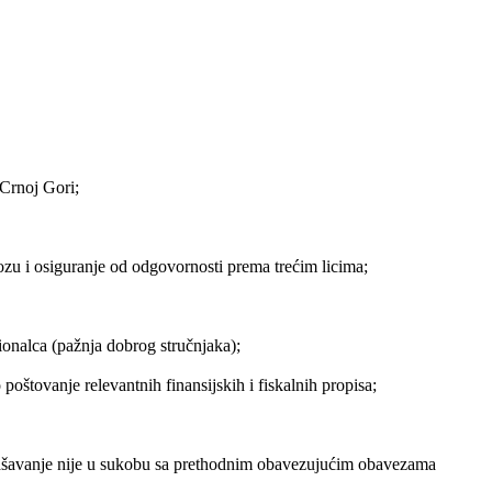
 Crnoj Gori;
zu i osiguranje od odgovornosti prema trećim licima;
ionalca (pažnja dobrog stručnjaka);
štovanje relevantnih finansijskih i fiskalnih propisa;
ašavanje nije u sukobu sa prethodnim obavezujućim obavezama