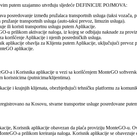
ne ovim putem uzajamno utvrđuju sljedeće DEFINICIJE POJMOVA:
a posredovanje između pružalaca transportnih usluga (taksi vozača, pru
za pružanje transportnih usluga (auto-taksi prevoz, limuzin usluga).
čuje ili koristi transportnu uslugu putem Aplikacije.
O-u prilikom aktivacije naloga, iz kojeg se odbijaju naknade za proviz
 korišćenje Aplikacije i njenih posredničkih usluga.
k aplikacije obavlja za Klijenta putem Aplikacije, uključujući prevoz pu
onteGO aplikacije.
O-a i Korisnika aplikacije u vezi sa korišćenjem MonteGO softverske 
m korisnicima (putnicima/klijentima).
cije i krajnjih klijenata, obezbjeđujući tehničku platformu za komunika
ce registrovano na Kosovu, stvarne transportne usluge posredovane putem 
likacije, Korisnik aplikacije obavezan da plaća proviziju MonteGO-u. 
 MonteGO-a prilikom kreiranja naloga. Korisnik aplikacije se obavezuje