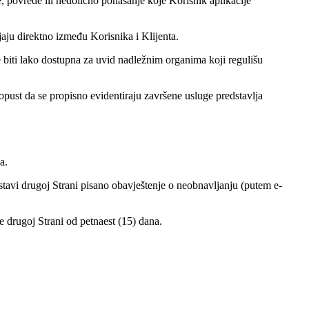
de, povrede ili nedolično ponašanje koje Korisnik aplikacije
jaju direktno između Korisnika i Klijenta.
e biti lako dostupna za uvid nadležnim organima koji regulišu
opust da se propisno evidentiraju završene usluge predstavlja
a.
tavi drugoj Strani pisano obavještenje o neobnavljanju (putem e-
e drugoj Strani od petnaest (15) dana.