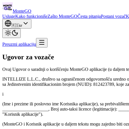
Monte
GO
Usluge
Kako funkcioniše
Zašto MonteGO
Česta pitanja
Postani vozač
K
🇷🇸
sr
Preuzmi aplikaciju
Ugovor za vozače
Ovaj Ugovor o saradnji o korišćenju MonteGO aplikacije (u daljem t
INTELLIZE L.L.C., društvo sa ograničenom odgovornošću uredno osnova
sa Jedinstvenim identifikacionim brojem (NUID): 812423789, koje za
i
(Ime i prezime ili poslovno ime Korisnika aplikacije), sa prebivališt
____________________, Broj auto-taksi licence (legitimacije): _
"Korisnik aplikacije").
(MonteGO i Korisnik aplikacije u daljem tekstu mogu zajedno biti ozn