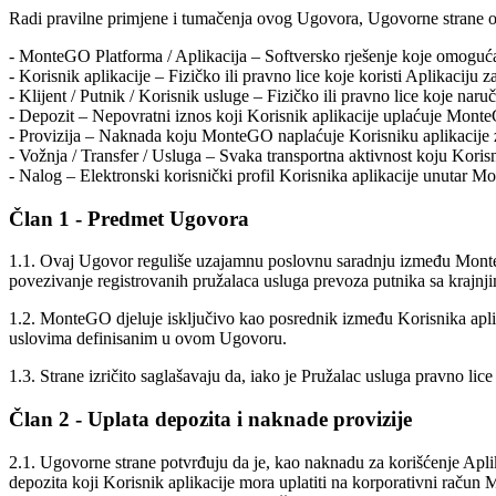
Radi pravilne primjene i tumačenja ovog Ugovora, Ugovorne stra
- MonteGO Platforma / Aplikacija – Softversko rješenje koje omogućav
- Korisnik aplikacije – Fizičko ili pravno lice koje koristi Aplikaciju 
- Klijent / Putnik / Korisnik usluge – Fizičko ili pravno lice koje naru
- Depozit – Nepovratni iznos koji Korisnik aplikacije uplaćuje MonteG
- Provizija – Naknada koju MonteGO naplaćuje Korisniku aplikacije za
- Vožnja / Transfer / Usluga – Svaka transportna aktivnost koju Korisni
- Nalog – Elektronski korisnički profil Korisnika aplikacije unutar M
Član 1 - Predmet Ugovora
1.1. Ovaj Ugovor reguliše uzajamnu poslovnu saradnju između MonteG
povezivanje registrovanih pružalaca usluga prevoza putnika sa krajnji
1.2. MonteGO djeluje isključivo kao posrednik između Korisnika aplika
uslovima definisanim u ovom Ugovoru.
1.3. Strane izričito saglašavaju da, iako je Pružalac usluga pravno li
Član 2 - Uplata depozita i naknade provizije
2.1. Ugovorne strane potvrđuju da je, kao naknadu za korišćenje Ap
depozita koji Korisnik aplikacije mora uplatiti na korporativni račun