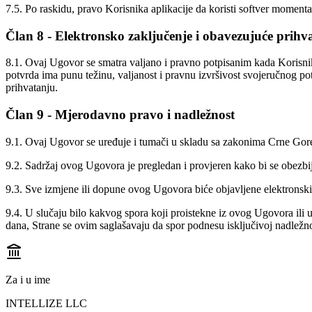
7.5. Po raskidu, pravo Korisnika aplikacije da koristi softver moment
Član 8 - Elektronsko zaključenje i obavezujuće prihv
8.1. Ovaj Ugovor se smatra valjano i pravno potpisanim kada Korisnik
potvrda ima punu težinu, valjanost i pravnu izvršivost svojeručnog 
prihvatanju.
Član 9 - Mjerodavno pravo i nadležnost
9.1. Ovaj Ugovor se uređuje i tumači u skladu sa zakonima Crne Gor
9.2. Sadržaj ovog Ugovora je pregledan i provjeren kako bi se obezbije
9.3. Sve izmjene ili dopune ovog Ugovora biće objavljene elektronski
9.4. U slučaju bilo kakvog spora koji proistekne iz ovog Ugovora ili 
dana, Strane se ovim saglašavaju da spor podnesu isključivoj nadležn
Za i u ime
INTELLIZE LLC