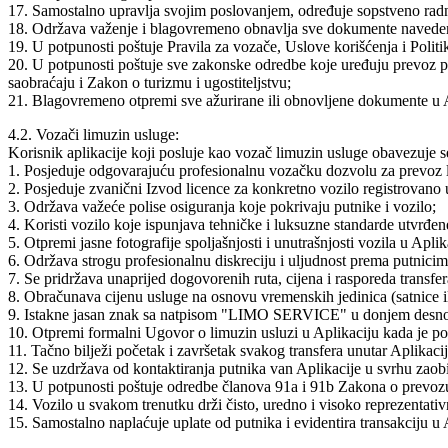
17. Samostalno upravlja svojim poslovanjem, određuje sopstveno radn
18. Održava važenje i blagovremeno obnavlja sve dokumente navedene
19. U potpunosti poštuje Pravila za vozače, Uslove korišćenja i Polit
20. U potpunosti poštuje sve zakonske odredbe koje uređuju prevoz p
saobraćaju i Zakon o turizmu i ugostiteljstvu;
21. Blagovremeno otpremi sve ažurirane ili obnovljene dokumente u Apl
4.2. Vozači limuzin usluge:
Korisnik aplikacije koji posluje kao vozač limuzin usluge obavezuje s
1. Posjeduje odgovarajuću profesionalnu vozačku dozvolu za prevoz 
2. Posjeduje zvanični Izvod licence za konkretno vozilo registrovano u
3. Održava važeće polise osiguranja koje pokrivaju putnike i vozilo;
4. Koristi vozilo koje ispunjava tehničke i luksuzne standarde utvrđe
5. Otpremi jasne fotografije spoljašnjosti i unutrašnjosti vozila u Aplik
6. Održava strogu profesionalnu diskreciju i uljudnost prema putnicim
7. Se pridržava unaprijed dogovorenih ruta, cijena i rasporeda transfer
8. Obračunava cijenu usluge na osnovu vremenskih jedinica (satnice i
9. Istakne jasan znak sa natpisom "LIMO SERVICE" u donjem desnom
10. Otpremi formalni Ugovor o limuzin usluzi u Aplikaciju kada je po
11. Tačno bilježi početak i završetak svakog transfera unutar Aplikacij
12. Se uzdržava od kontaktiranja putnika van Aplikacije u svrhu zaobi
13. U potpunosti poštuje odredbe članova 91a i 91b Zakona o prevo
14. Vozilo u svakom trenutku drži čisto, uredno i visoko reprezentativ
15. Samostalno naplaćuje uplate od putnika i evidentira transakciju u A