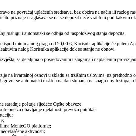
ravo na povraćaj uplaćenih sredstava, bez obzira na način ili razlog ra
ito priznaje i saglašava se da se depozit neće vratiti ni pod kakvim ok
ju/uslugu i automatski se odbija od raspoloživog stanja depozita.
dne ispod minimalnog praga od 50,00 €, Korisnik aplikacije će putem Ap
ktivira nalog Korisnika aplikacije dok se stanje ne obnovi.
izvještaj sa detaljima o posredovanim uslugama i naplaćenim provizijam
zije na kvartalnoj osnovi u skladu sa tržišnim uslovima, uz prethodno 
aj Ugovor se automatski raskida na dan stupanja na snagu novih stopa,
vne saradnje poštuje sljedeće Opšte obaveze:
trebne za obavljanje djelatnosti prevoza putnika;
taciju;
je;
avilima MonteGO platforme;
 neovlašćene aktivnosti;