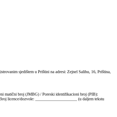
anim sjedištem u Prištini na adresi: Zejnel Salihu, 16, Priština,
ni matični broj (JMBG) / Poreski identifikacioni broj (PIB):
roj licence/dozvole: ____________________ (u daljem tekstu