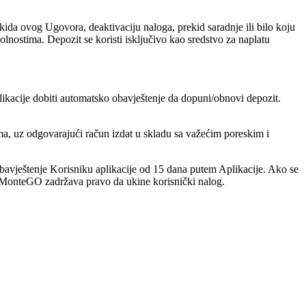
skida ovog Ugovora, deaktivaciju naloga, prekid saradnje ili bilo koju
olnostima. Depozit se koristi isključivo kao sredstvo za naplatu
likacije dobiti automatsko obavještenje da dopuni/obnovi depozit.
a, uz odgovarajući račun izdat u skladu sa važećim poreskim i
obavještenje Korisniku aplikacije od 15 dana putem Aplikacije. Ako se
 a MonteGO zadržava pravo da ukine korisnički nalog.