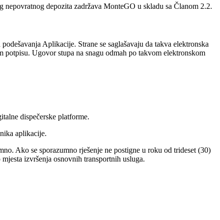
četnog nepovratnog depozita zadržava MonteGO u skladu sa Članom 2.2.
 podešavanja Aplikacije. Strane se saglašavaju da takva elektronska
nskom potpisu. Ugovor stupa na snagu odmah po takvom elektronskom
gitalne dispečerske platforme.
ika aplikacije.
umno. Ako se sporazumno rješenje ne postigne u roku od trideset (30)
mjesta izvršenja osnovnih transportnih usluga.