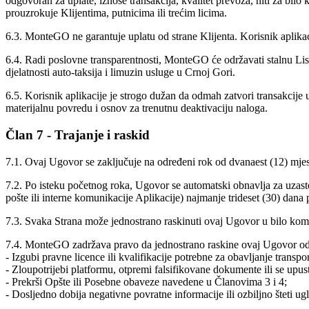
odgovoran za uplate, iznose transakcija, kvalitet prevoza, niti za bilo
prouzrokuje Klijentima, putnicima ili trećim licima.
6.3. MonteGO ne garantuje uplatu od strane Klijenta. Korisnik aplikaci
6.4. Radi poslovne transparentnosti, MonteGO će održavati stalnu List
djelatnosti auto-taksija i limuzin usluge u Crnoj Gori.
6.5. Korisnik aplikacije je strogo dužan da odmah zatvori transakcije 
materijalnu povredu i osnov za trenutnu deaktivaciju naloga.
Član 7 - Trajanje i raskid
7.1. Ovaj Ugovor se zaključuje na određeni rok od dvanaest (12) mjes
7.2. Po isteku početnog roka, Ugovor se automatski obnavlja za uzast
pošte ili interne komunikacije Aplikacije) najmanje trideset (30) dana 
7.3. Svaka Strana može jednostrano raskinuti ovaj Ugovor u bilo kom tr
7.4. MonteGO zadržava pravo da jednostrano raskine ovaj Ugovor odm
- Izgubi pravne licence ili kvalifikacije potrebne za obavljanje transpor
- Zloupotrijebi platformu, otpremi falsifikovane dokumente ili se upus
- Prekrši Opšte ili Posebne obaveze navedene u Članovima 3 i 4;
- Dosljedno dobija negativne povratne informacije ili ozbiljno šteti