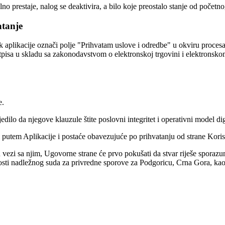
alno prestaje, nalog se deaktivira, a bilo koje preostalo stanje od po
atanje
 aplikacije označi polje "Prihvatam uslove i odredbe" u okviru procesa
potpisa u skladu sa zakonodavstvom o elektronskoj trgovini i elektro
e.
dilo da njegove klauzule štite poslovni integritet i operativni model di
 putem Aplikacije i postaće obavezujuće po prihvatanju od strane Korisn
u vezi sa njim, Ugovorne strane će prvo pokušati da stvar riješe sporaz
osti nadležnog suda za privredne sporove za Podgoricu, Crna Gora, kao 