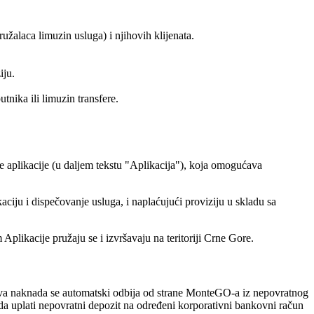
žalaca limuzin usluga) i njihovih klijenata.
iju.
tnika ili limuzin transfere.
aplikacije (u daljem tekstu "Aplikacija"), koja omogućava
ciju i dispečovanje usluga, i naplaćujući proviziju u skladu sa
Aplikacije pružaju se i izvršavaju na teritoriji Crne Gore.
Ova naknada se automatski odbija od strane MonteGO-a iz nepovratnog
 da uplati nepovratni depozit na određeni korporativni bankovni račun