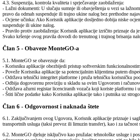
4.3. Suspenzija, kontrola kvaliteta i sprječavanje zaobilaženja:
- Lažni dokumenti: U slučaju sumnje ili obavještenja u vezi sa lažn
pravo da odmah suspenduje ili trajno ukine nalog bez prethodne najav
- Ocjene učinka: Ako Korisnik aplikacije dosljedno dobija niske ocjen
suspenduje ili ukine nalog.
- Pravilo protiv zaobilaženja: Korisnik aplikacije izričito priznaje da 
Svako kršenje ovog pravila dovodi do trenutnog i trajnog brisanja nal
Član 5 - Obaveze MonteGO-a
5.1. MonteGO se obavezuje da:
- Korisniku aplikacije obezbijedi pristup softverskim funkcionalnosti
- Poveže Korisnika aplikacije sa potencijalnim klijentima putem dispe
- Održava tehnički integritet platforme i pruža tehničku korisničku po
- Odbija dogovorenu proviziju u skladu sa ovim Ugovorom i računov
- Održava ažurni registar licenciranih vozača koji koriste platformu 
- Štiti lične podatke kako Korisnika aplikacije tako i putnika uz stro
Član 6 - Odgovornost i naknada štete
6.1. Zaključivanjem ovog Ugovora, Korisnik aplikacije priznaje i sagl
transportnih usluga (taksi prevoz ili limuzin transfer), kao i za tačnost
6.2. MonteGO djeluje isključivo kao pružalac tehnološke usluge i po