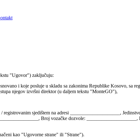
ontakt
ekstu "Ugovor") zaključuju:
no i koje posluje u skladu sa zakonima Republike Kosovo, sa registrov
stupa njegov izvršni direktor (u daljem tekstu "MonteGO"),
em / registrovanim sjedištem na adresi ____________________, Jedinstve
___________________, Broj vozačke dozvole: ____________________, B
ačeni kao "Ugovorne strane" ili "Strane").