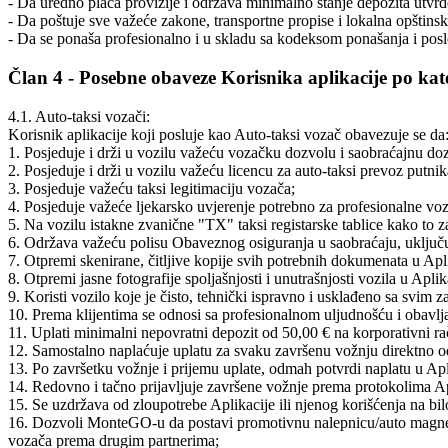
- Da uredno plaća provizije i održava minimalno stanje depozita utvr
- Da poštuje sve važeće zakone, transportne propise i lokalna opštinska
- Da se ponaša profesionalno i u skladu sa kodeksom ponašanja i po
Član 4 - Posebne obaveze Korisnika aplikacije po ka
4.1. Auto-taksi vozači:
Korisnik aplikacije koji posluje kao Auto-taksi vozač obavezuje se da
1. Posjeduje i drži u vozilu važeću vozačku dozvolu i saobraćajnu doz
2. Posjeduje i drži u vozilu važeću licencu za auto-taksi prevoz putni
3. Posjeduje važeću taksi legitimaciju vozača;
4. Posjeduje važeće ljekarsko uvjerenje potrebno za profesionalne vo
5. Na vozilu istakne zvanične "TX" taksi registarske tablice kako to z
6. Održava važeću polisu Obaveznog osiguranja u saobraćaju, uključu
7. Otpremi skenirane, čitljive kopije svih potrebnih dokumenata u Apl
8. Otpremi jasne fotografije spoljašnjosti i unutrašnjosti vozila u Aplik
9. Koristi vozilo koje je čisto, tehnički ispravno i usklađeno sa svim
10. Prema klijentima se odnosi sa profesionalnom uljudnošću i obavlj
11. Uplati minimalni nepovratni depozit od 50,00 € na korporativni 
12. Samostalno naplaćuje uplatu za svaku završenu vožnju direktno od
13. Po završetku vožnje i prijemu uplate, odmah potvrdi naplatu u Ap
14. Redovno i tačno prijavljuje završene vožnje prema protokolima Ap
15. Se uzdržava od zloupotrebe Aplikacije ili njenog korišćenja na bi
16. Dozvoli MonteGO-u da postavi promotivnu nalepnicu/auto magnet
vozača prema drugim partnerima;