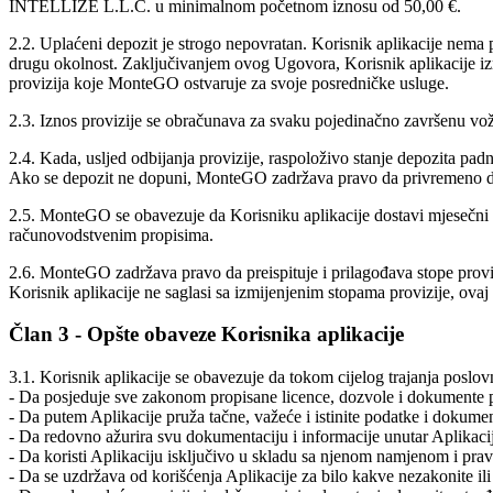
INTELLIZE L.L.C. u minimalnom početnom iznosu od 50,00 €.
2.2. Uplaćeni depozit je strogo nepovratan. Korisnik aplikacije nema p
drugu okolnost. Zaključivanjem ovog Ugovora, Korisnik aplikacije izrič
provizija koje MonteGO ostvaruje za svoje posredničke usluge.
2.3. Iznos provizije se obračunava za svaku pojedinačno završenu vožn
2.4. Kada, usljed odbijanja provizije, raspoloživo stanje depozita pa
Ako se depozit ne dopuni, MonteGO zadržava pravo da privremeno dea
2.5. MonteGO se obavezuje da Korisniku aplikacije dostavi mjesečni 
računovodstvenim propisima.
2.6. MonteGO zadržava pravo da preispituje i prilagođava stope provi
Korisnik aplikacije ne saglasi sa izmijenjenim stopama provizije, ov
Član 3 - Opšte obaveze Korisnika aplikacije
3.1. Korisnik aplikacije se obavezuje da tokom cijelog trajanja poslo
- Da posjeduje sve zakonom propisane licence, dozvole i dokumente po
- Da putem Aplikacije pruža tačne, važeće i istinite podatke i dokumen
- Da redovno ažurira svu dokumentaciju i informacije unutar Aplikaci
- Da koristi Aplikaciju isključivo u skladu sa njenom namjenom i pr
- Da se uzdržava od korišćenja Aplikacije za bilo kakve nezakonite ili