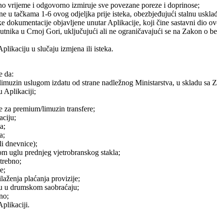
o vrijeme i odgovorno izmiruje sve povezane poreze i doprinose;
 u tačkama 1-6 ovog odjeljka prije isteka, obezbjeđujući stalnu uskl
ike dokumentacije objavljene unutar Aplikacije, koji čine sastavni dio 
utnika u Crnoj Gori, uključujući ali ne ograničavajući se na Zakon o 
ikaciju u slučaju izmjena ili isteka.
e da:
limuzin uslugom izdatu od strane nadležnog Ministarstva, u skladu s
 Aplikaciji;
ne za premium/limuzin transfere;
aciju;
a;
a;
li dnevnice);
 uglu prednjeg vjetrobranskog stakla;
trebno;
e;
laženja plaćanja provizije;
zu u drumskom saobraćaju;
no;
plikaciji.