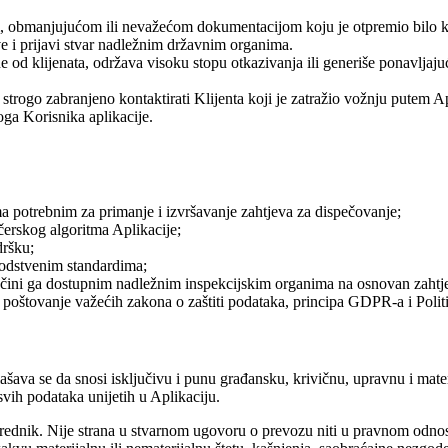
om, obmanjujućom ili nevažećom dokumentacijom koju je otpremio bilo 
e i prijavi stvar nadležnim državnim organima.
e od klijenata, održava visoku stopu otkazivanja ili generiše ponavlja
je strogo zabranjeno kontaktirati Klijenta koji je zatražio vožnju putem 
oga Korisnika aplikacije.
ma potrebnim za primanje i izvršavanje zahtjeva za dispečovanje;
čerskog algoritma Aplikacije;
dršku;
odstvenim standardima;
i učini ga dostupnim nadležnim inspekcijskim organima na osnovan zahtj
go poštovanje važećih zakona o zaštiti podataka, principa GDPR-a i Politi
ašava se da snosi isključivu i punu građansku, krivičnu, upravnu i mater
 svih podataka unijetih u Aplikaciju.
srednik. Nije strana u stvarnom ugovoru o prevozu niti u pravnom odno