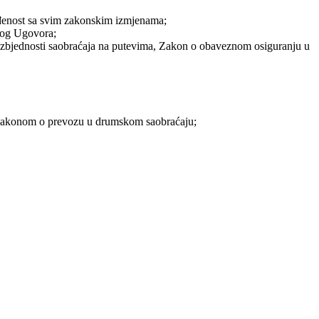
ađenost sa svim zakonskim izmjenama;
ovog Ugovora;
bezbjednosti saobraćaja na putevima, Zakon o obaveznom osiguranju u
a Zakonom o prevozu u drumskom saobraćaju;