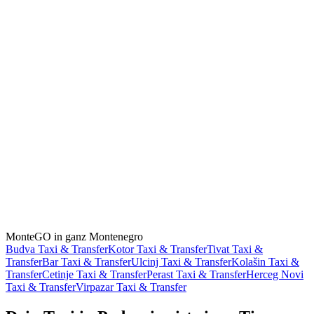
Sind die MonteGO-Fahrer in Podgorica lizenziert?
Alle. Jeder Fahrer besitzt eine gültige Taxilizenz und eine
Fahrgastversicherung, und die Dokumente werden geprüft, bevor
ein Fahrer auch nur eine Fahrt in Podgorica annehmen kann.
Wie bezahle ich meine Fahrt?
Du zahlst am Ende der Fahrt direkt beim Fahrer, bar oder mit Karte.
MonteGO wickelt keine Zahlungen in der App ab, es wird also nie
etwas ohne dein Wissen abgebucht.
Ich spreche kein Montenegrinisch. Ist das ein Problem?
Überhaupt nicht. Die App funktioniert in 18 Sprachen, und der In-
App-Chat übersetzt Nachrichten zwischen dir und deinem Fahrer
sofort, in beide Richtungen.
MonteGO in ganz Montenegro
Budva Taxi & Transfer
Kotor Taxi & Transfer
Tivat Taxi &
Transfer
Bar Taxi & Transfer
Ulcinj Taxi & Transfer
Kolašin Taxi &
Transfer
Cetinje Taxi & Transfer
Perast Taxi & Transfer
Herceg Novi
Taxi & Transfer
Virpazar Taxi & Transfer