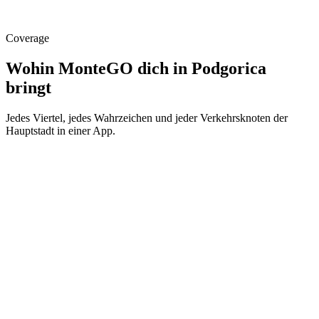
Fahrer informiert
Flug verspätet?
Coverage
Wohin MonteGO dich in Podgorica
bringt
Jedes Viertel, jedes Wahrzeichen und jeder Verkehrsknoten der
Hauptstadt in einer App.
Zentrum & Unabhängigkeitsplatz
Schnelle Fahrten zum Trg Nezavisnosti, zur Hercegovačka-Straße
sowie zu Hotels und Restaurants im Herzen Podgoricas.
Flughafen Podgorica (TGD)