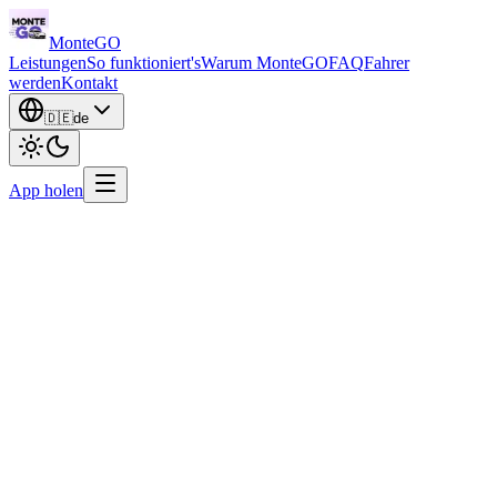
Monte
GO
Leistungen
So funktioniert's
Warum MonteGO
FAQ
Fahrer
werden
Kontakt
🇩🇪
de
App holen