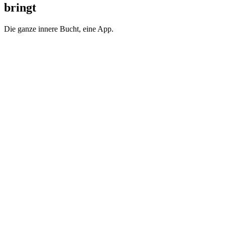
bringt
Die ganze innere Bucht, eine App.
Altstadt & Seetor
Vorfahrt an den Haupttoren der Festungsstadt: die Kathedrale, die
Plätze und das Labyrinth dahinter.
Kreuzfahrtterminal
Abholung eine Gehminute von der Gangway. Umgeh die
Hafenmenge und fahr direkt nach Perast oder Budva.
Dobrota