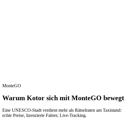
Ulcinj
10 km · ~15 Min.
Flughafen Tivat (TIV)
12 km · ~15 Min.
Nach Perast
24/7
Fahrer online
MonteGO
Warum Kotor sich mit MonteGO bewegt
Eine UNESCO-Stadt verdient mehr als Rätselraten am Taxistand:
echte Preise, lizenzierte Fahrer, Live-Tracking.