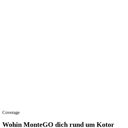
10 km
TIV nach Kotor
~15 Min.
Fahrzeit
87 km · ~85 Min.
TGD nach Kotor
bis zu 10 Tage
Vorausbuchung
Coverage
Wohin MonteGO dich rund um Kotor